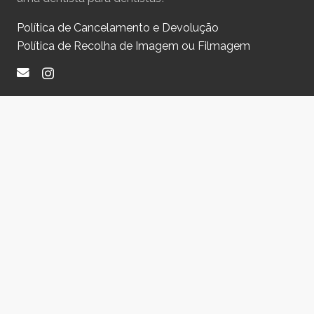
Política de Cancelamento e Devolução
Política de Recolha de Imagem ou Filmagem
Subscreva a Newsletter
Mantenha-se informado de todos os nossos cursos
através da nossa newsletter.
Li e aceito os
termos e condições
*