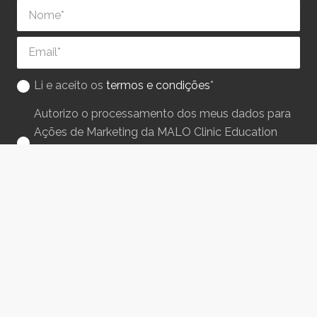
Li e aceito os
termos e condições
*
Autorizo o processamento dos meus dados para
Ações de Marketing da MALO Clinic Education
(campanhas, benefícios, ofertas, etc.) via E-MAIL e
SMS.
Enviar
© Copyright 2023 • Powered by
Constant Circle