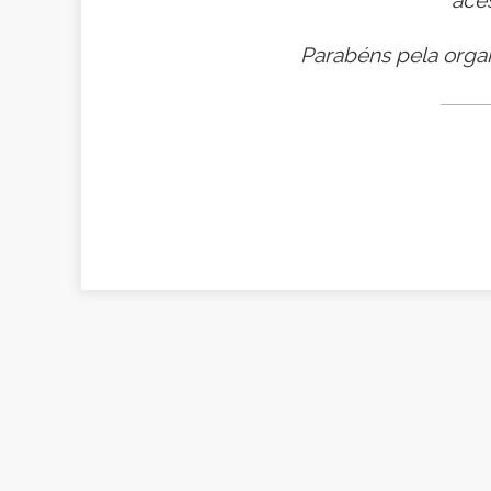
a
Parabéns pela orga