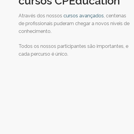
cursos CPEducation
 Calixto pelo conhecimento passado e a Dra. Cristin
Palma pela organização.”
Através dos nossos
cursos avançados
, centenas
de profissionais puderam chegar a novos níveis de
conhecimento.
Rayan
Todos os nossos participantes são importantes, e
Rebuli
cada percurso é único.