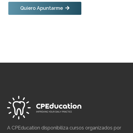
Quiero Apuntarme
Quantidade
de
Aislamiento
Absoluto:
El
Arte
de
Salvar
Dientes
A CPEducation disponibiliza cursos organizados por