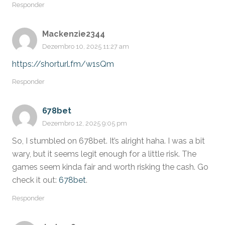
Responder
Mackenzie2344
Dezembro 10, 2025 11:27 am
https://shorturl.fm/w1sQm
Responder
678bet
Dezembro 12, 2025 9:05 pm
So, I stumbled on 678bet. It’s alright haha. I was a bit
wary, but it seems legit enough for a little risk. The
games seem kinda fair and worth risking the cash. Go
check it out:
678bet
.
Responder